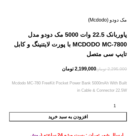
مک دودو (Mcdodo)
پاوربانک 22.5 وات 5000 مک دودو مدل
MCDODO MC-7800 با پورت لایتنینگ و کابل
تایپ سی متصل
2,199,000
تومان
2,295,000
تومان
Mcdodo MC-780 FreeKit Pocket Power Bank 5000mAh With Built
in Cable & Connector 22.5W
افزودن به سبد خرید
ارسال شهر تهران : پست ویژه 24 ساعته (
روش