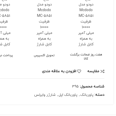
فت روز ضمانت برگشت
تحویل اکسپرس
پرداخت در محل
کالا
مقايسه
افزودن به علاقه مندی
اسه محصول:
395
ته:
پاوربانک
,
پاوربانک اپل
,
شارژر وایرلس