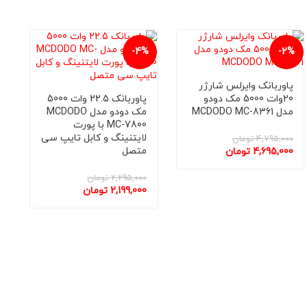
-1%
-4%
نک وایرلس شارژر
20وات 5000 مک دودو
پاوربانک 22.5 وات 5000
مک دودو مدل MCDODO
MC-7800 با پورت
لایتنینگ و کابل تایپ سی
4,7
تومان
متصل
4,6
تومان
2,295,000
تومان
2,199,000
تومان
متصل تای
لایتنینگ
3,895,000
,875,000