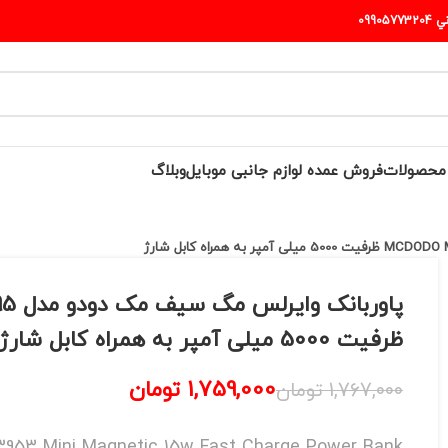
ت
فروش عمده لوازم جانبی موبایل
وبلاگ
پاوربانک وایرلس مگ س
5000 میلی آمپر به همراه کابل شارژ
1,759,000
تومان
1,767,0
تومان
/ MC-3953 Mini Magnetic 15w Fast Charge Power Ba