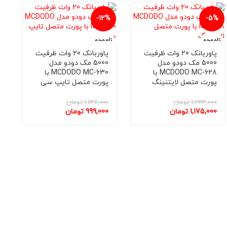
-3%
-12%
ناموجو
ناموجو
د
د
پاوربانک 20 وات ظرفیت
پاوربانک 20 وات ظرفیت
50 مک دودو مدل
5000 مک دودو مدل
MCDODO MC-628 با
MCDODO MC-630 با
تصل لایتنینگ
پورت متصل تایپ سی
1,
تومان
1,137,000
تومان
پاوربانک 
1,
تومان
999,000
تومان
510 بهمراه کابل شارژ
2,949,000
ت
2,855,000