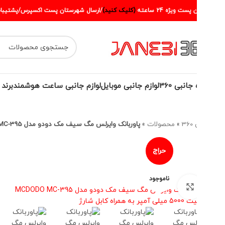
ست ويژه 24 ساعته
(کليک کنيد)
/ارسال شهرستان پست اکسپرس/پشتيباني 09905773204
انبی 360
لوازم جانبی موبایل
لوازم جانبی ساعت هوشمند
برند محصولا
36
»
محصولات
»
پاوربانک وایرلس مگ سیف مک دودو مدل MCDODO MC-395 ظرفیت 5000 میلی آمپر به همراه کابل شارژ
حراج
ظرفیت 
ناموجود
برای بزرگنمایی کلیک کنید
00
nk