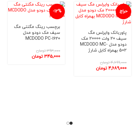
ج
-12%
-5%
ناموجو
برچسب رینگ مگنتی مگ
د
ربانک وایرلس مگ
سیف مک دودو مدل
سیف 20 وات 20000 مک
MCDODO PC-1620
00
دودو مدل MCDODO MC-
ل شارژ
پورت م
393,000
تومان
345,000
تومان
4,699,
تومان
233,000
4,689,
تومان
175,000