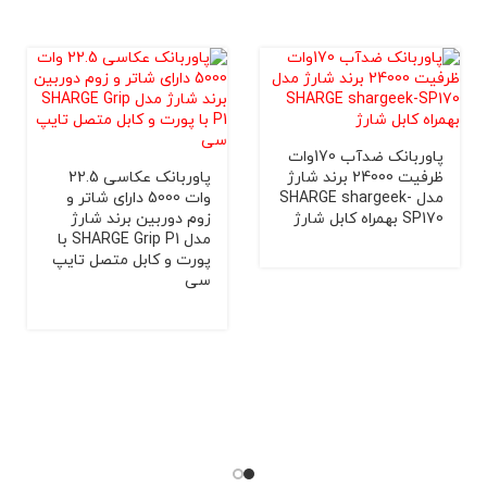
-2%
پاوربا
پاوربانک ضدآب 170وات
ظرفیت 24000 برند شارژ
پاوربانک عکاسی 22.5
مدل MCDODO MC-8361
مدل SHARGE shargeek-
وات 5000 دارای شاتر و
اه کابل شارژ
زوم دوربین برند شارژ
95,000
مدل SHARGE Grip P1 با
95,000
پورت و کابل متصل تایپ
سی