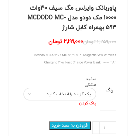
پاوربانک وایرلس مگ سیف 30وات
10000 مک دودو مدل MCDODO MC-
593 بهمراه کابل شارژ
2,199,000
تومان
2,259,000
تومان
Mcdodo MC-5930 / MC-5931 Mini Magnetic 15w Wireless
Charging 30w Fast Charge Power Bank 10000 mAh
سفید
مشکی
رنگ
پاک کردن
افزودن به سبد خرید