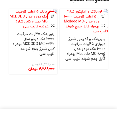
حراج
-1%
پاوربانک 35وات ظرفیت
پاوربانک و آداپتور شارژ
10000 مک دودو مدل
دیواری 45وات ظرفیت
MCDODO MC-0730 بهمراه
10000 مک دودو مدل
کابل شارژ جمع شونده
Mcdodo MC-8051 بهمراه
تایپ سی
کابل جمع شوند تایپ سی
پاو
4,799,000
تومان
4,789,000
تومان
کاب
000
000