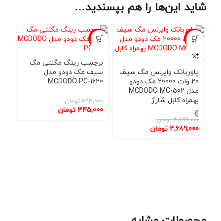
شاید این‌ها را هم بپسندید…
حراج
-12%
-3%
نامو
برچسب رینگ مگنتی مگ
پاوربانک وایرلس مگ سیف
سیف مک دودو مدل
20 وات 20000 مک دودو
MCDODO PC-1620
مدل MCDODO MC-502
بهمراه کابل شارژ
393,000
تومان
345,000
تومان
4,699,000
تومان
پاو
4,689,000
تومان
بهم
000
000
محصولات مشابه