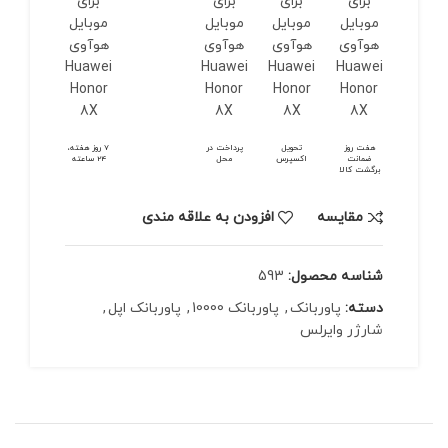
هفت روز
تحویل
پرداخت در
7 روز هفته،
ضمانت
اکسپرس
محل
24 ساعته
برگشت کالا
مقايسه
افزودن به علاقه مندی
شناسه محصول:
593
دسته:
پاوربانک
,
پاوربانک 10000
,
پاوربانک اپل
,
شارژر وایرلس