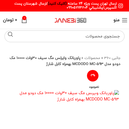
ارسال تهران پست ويژه 24 ساعته
(کليک کنيد)
/ارسال شهرستان پست
اکسپرس/پشتيباني 09905773204
0
منو
0
تومان
جانبی 360
»
محصولات
»
پاوربانک وایرلس مگ سیف 30وات 10000 مک
دودو مدل MCDODO MC-593 بهمراه کابل شارژ
-3%
ناموجود