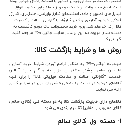
محصولات صد در صد اورجینال مطابق با استانداردهای جهانی بوده
است. انواع محصولات برند مک دو دو از جمله پاوربانک‌ها، انواع
تبدیل‌های تصویر و داده، استند‌های شارژ وایرلس، هندزفری، شارژر
فندکی خودرو، آداپتور و کابل شارژها با گارانتی اصالت و کیفیت
کالا ارائه خواهند شد. برای خرید محصولات مک دودو کافیست به
دسته بندی مربوط به این برند در سایت جانبی ۳۶۰ مراجعه کنید.
گارانتی کالا
روش ها و شرایط بازگشت کالا:
مجموعه “جانبی360” به منظور فراهم آوردن شرایط خرید آسان و
اطمینان خاطر بیشتر مشتریان عزیر به هنگام خرید آنلاین
خدمات
“گارانتی اصالت و سلامت فیزیکی کالا”
را برای کلیه
کالاهای موجود در سایت به تمامی مشتریان عزیز در سراسر کشور
ارایه می نماید.
کالاهای دارای قابلیت بازگشت کالا به دو دسته کلی (کالای سالم ،
کالای معیوب یا مغایر) تقسیم بندی می شود:
1- دسته اول: کالای سالم