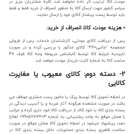
عودت کالا ترتیب اثر داده نخواهد شد. کلیه مشتریان عزیز در
سراسر کشور جهت ارسال کالا به منظور انصراف از خرید فقط و فقط
باید توسط پست پیشتاز کالای خود را ارسال نمایند.
• هزینه عودت کالا انصراف از خرید:
پس از دریافت کالای عودتی، کارشناسان خدمات پس از فروش
مجموعه “جانبی360” کالای مذکور را بررسی کرده و در صورت
تاییدیه شرایط کالا توسط کارشناس مربوطه وجه کالا ظرف 48
ساعت کالا به شماره کارت خریدار عودت خواهد شد.
2- دسته دوم: کالای معیوب یا مغایرت
کالایی
در لحظه تحویل کالا توسط پیک یا مامور پست مشتری موظف می
باشد در صورت مشاهده هرگونه آثار ضربه و یا آسیب دیدگی در
بسته بندی کالا یا خود کالا، از دریافت کالا خود داری کرده و مراتب
را همان موقع به واحد پشتیبانی به شماره 09905773204 اطلاع
دهد، پیشنهاد میشود در لحظه تحویل کالا همان موقع در صورت
سلامت ظاهری بسته بندی محتویات داخل بسته بندی کالا در