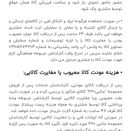
حضور مامور تحویل باز شود و سلامت فیزیکی کالا همان موقع
توسط مشتری چک شود.
• در صورت مشاهده هرگونه ایراد و اشکال فنی در کالاهای ارسالی و
یا ارسال کالای اشتباه و یا مغایر با سفارش ثبت شده، مشتری
موظف می باشد ظرف 24 ساعت پس از دریافت کالا موارد معیوب
بودن یا مغایرت کالا را با ارایه توضیحات و شماره سفارش و
تصاویر کالا به واتس آپ واحد پشتیبانی به شماره 09905773204
اعلام نمایند سپس در اسرع وقت کارشناس مربوطه هماهنگی لازم
جهت عودت کالا با مشتری مبذول می دارد.
• هزینه عودت کالا معیوب یا مغایرت کالایی:
پس از دریافت کالای عودتی، کارشناسان خدمات پس از فروش
مجموعه “جانبی360” کالای مذکور را بررسی کرده و در صورت تایید
علت معیوبی ویا مغایرت کالایی توسط کارشناس مربوطه وجه
پرداختی کالا توسط مشتری به همراه هزینه پست پیشتاز عودت
کالا ظرف 48 ساعت به شماره کارت خریدار عودت داده خواهد شد.
در صورتی که ایرادات فنی و یا مغایرت کالایی توسط کارشناسان
مجموعه جانبی 360 مورد تایید قرار نگیرد کالا به صورت پس کرایه
به آدرس مشتری بازگردانده خواهد شد.