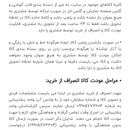
کلیه کالاهای موجود در سایت به غیر از دسته بندی قاب گوشی و
گلس صفحه نمایش و گلس لنز در صورت اینکه توسط مشتری به
هیچ عنوان باز نشده باشد و پلمپ باشد و کاملا مانند کالا در لحظه
تحویل باشد فقط تا 24 ساعت بعد از تحویل به مشتری، قابلیت
عودت کالا و انصراف از خرید توسط مشتری را دارد.
• در صورت بازشدن پلمپ کالا، ایجاد هرگونه خط و خش یا پارگی و
یا آثار نوشته یا هرگونه برچسب زدن بر روی بسته بندی کالا
امکان عودت کالا توسط مشتری به هیچ عنوان وجود نخواهد
داشت و کالا می بایست دقیقا و عینا همان شرایط لحظه تحویل
کالا به مشتری را دارا باشد.
• مراحل عودت کالا انصراف از خرید:
جهت انصراف از خرید مشتری در ابتدا می بایست مشخصات فردی
و تصویر کالا و شماره سفارش خود را به واتس آپ واحد پشتیبانی
به شماره 09905773204 ارسال نمایند سپس کارشناسان واحد
پشتیبانی در اسرع وقت تماس گرفته و هماهنگی های لازم را جهت
عودت کالا انجام می دهند. شایان ذکر است در صورت ارسال کالا
بدون هماهنگی با واحد پشتیبانی (09905773204) درخواست