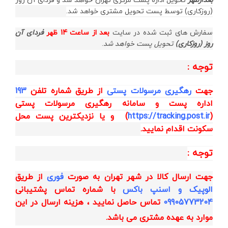
بعدازظهر
تحویل اداره پست مرکزی تهران خواهد شد و فردای آن روز
(روزکاری) توسط پست تحویل مشتری خواهد شد.
سفارش های ثبت شده در سایت
بعد از ساعت 14 ظهر
فردای آن
روز (روزکاری)
تحویل پست خواهد شد
.
توجه :
جهت
رهگیری مرسولات پستی
از طریق
شماره تلفن
193
اداره پست و
سامانه رهگیری مرسولات پستی
(
https://tracking.post.ir
)
و یا نزدیکترین پست محل
سکونت اقدام نمایید.
توجه :
جهت ارسال کالا در شهر تهران به صورت
فوری
از طریق
الوپیک و اسنپ باکس
با شماره تماس پشتیبانی
09905773204
تماس حاصل نمایید ، هزینه ارسال در این
موارد به عهده مشتری می باشد.