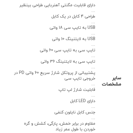
دارای قابلیت مگنتی آهنربایی طراحی بینظیر
…
طراحی 4 کابل در یک کابل
…
USB به تایپ سی 18 واتی
…
USB به لایتنینگ 10 واتی
…
تایپ سی به تایپ سی 60 واتی
…
تایپ سی به لایتنینگ 36 واتی
…
پشتیبانی از پروتکل شارژ سریع 60 واتی PD در
سایر
خروجی تایپ سی
مشخصات
…
قابلیت شارژ لپ تاپ
…
دارای LED کابل
…
جنس کابل نایلون کنفی
…
مقاوم در برابر خمش، پارگی، کشش و گره
خوردن با طول عمر زیاد