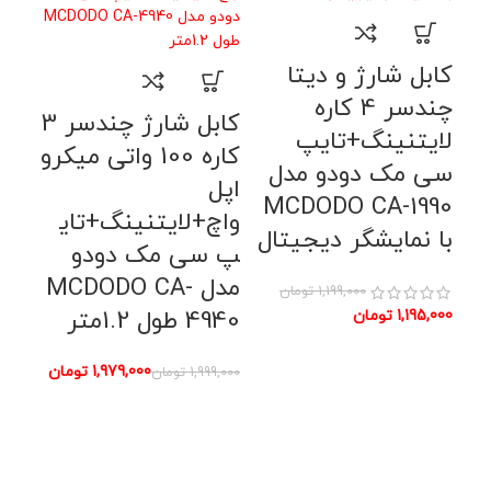
کابل شارژ و دیتا
چندسر 4 کاره
کابل شارژ چندسر 3
لایتنینگ+تایپ
کاره 100 واتی میکرو
سی مک دودو مدل
اپل
MCDODO CA-1990
واچ+لایتنینگ+تای
با نمایشگر دیجیتال
پ سی مک دودو
کاب
مدل MCDODO CA-
1,199,000
تومان
4940 طول 1.2متر
1,195,000
تومان
میک
1,979,000
تومان
1,999,000
تومان
پ 
A-