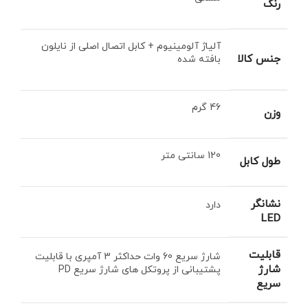
رنگ
آلیاژ آلومینیوم + کابل اتصال اصلی از نایلون
جنس کالا
بافته شده
46 گرم
وزن
120 سانتی متر
طول کابل
نشانگر
دارد
LED
قابلیت
شارژ سریع 60 وات حداکثر 3 آمپری با قابلیت
شارژ
پشتیبانی از پروتکل های شارژ سریع PD
سریع