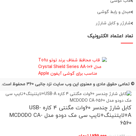
قاب گوشی
مبدل و رابط گوشی
شارژر و کابل شارژر
نماد اعتماد الکترونیک
© تمامی حقوق مادی و معنوی این وب سایت نزد جانبی 360 محفوظ است.
کابل شارژ چندسر 60وات مگنتی 4 کاره USB-
A+لایتنینگ+تایپ سی مک دودو مدل MCDODO CA-
6560