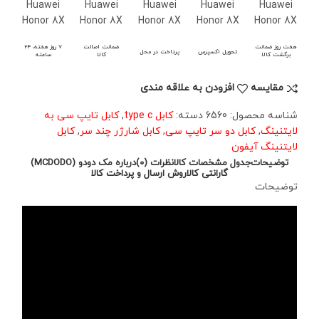
هفت روز ضمانت
ضمانت اصالت
7 روز هفته، 24
تحویل اکسپرس
پرداخت در محل
برگشت کالا
کالا
ساعته
مقايسه
افزودن به علاقه مندی
شناسه محصول:
6560
دسته:
کابل type c
,
کابل تایپ سی به
لایتنینگ
,
کابل دو سر تایپ سی
,
کابل شارژر چند سر
,
کابل
لایتنینگ آیفون
توضیحات
جدول مشخصات کالا
نظرات (0)
درباره مک دودو (MCDODO)
گارانتی کالا
روش ارسال و پرداخت کالا
توضیحات