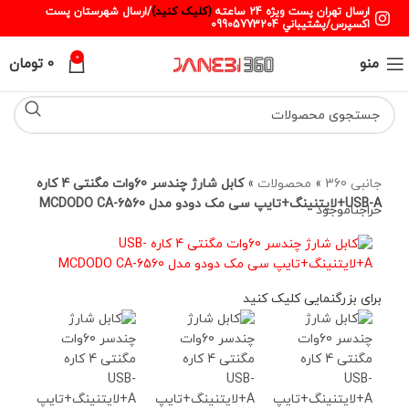
ارسال تهران پست ويژه 24 ساعته
(کليک کنيد)
/ارسال شهرستان پست
اکسپرس/پشتيباني 09905773204
0
منو
0
تومان
جانبی 360
»
محصولات
»
کابل شارژ چندسر 60وات مگنتی 4 کاره
USB-A+لایتنینگ+تایپ سی مک دودو مدل MCDODO CA-6560
حراج
ناموجود
برای بزرگنمایی کلیک کنید