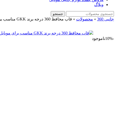
وبلاگ
جستجو
جانبی 360
»
محصولات
»
قاب محافظ 360 درجه برند GKK مناسب برای موبایل سامسونگ Samsung Galaxy A21s
-10%
ناموجود