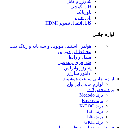
شارژر و کابل
قاب گوشی
پاوربانک
پاور هاب
کابل انتقال تصویر HDMI
لوازم جانبی
هولدر ، استند ، مونوپاد و سه پایه و رینگ لایت
محافظ لنز دوربین
مبدل و رابط
هندزفری و هدفون
شارژر وایرلس
آداپتور شارژر
لوازم جانبی ساعت هوشمند
لوازم جانبی اپل واچ
برند محصولات
برند Mcdodo
برند Baseus
برند K-DOO
برند Totu
برند Lito
برند GKK
فروش عمده لوازم جانبی موبایل