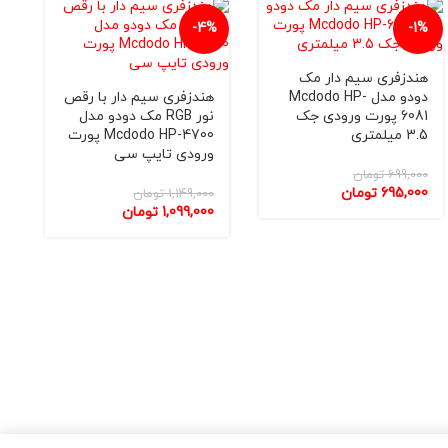
-4%
-1%
هندزفری سيم دار مک
دودو مدل Mcdodo HP-
هندزفری سيم دار با رقص
6081 پورت ورودی جک
نور RGB مک دودو مدل
3.5 میلمتری
Mcdodo HP-4700 پورت
ورودی تایپ سی
699,000
تومان
695,000
تومان
1,149,000
تومان
1,099,000
تومان