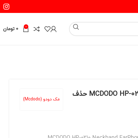
0
0
تومان
هندزفری بلوتوثی دورگردنی مک دودو مدل MCDODO HP-0210 حذف
مک دودو (Mcdodo)
MCDODO HP-0210 Neckband EarPhone