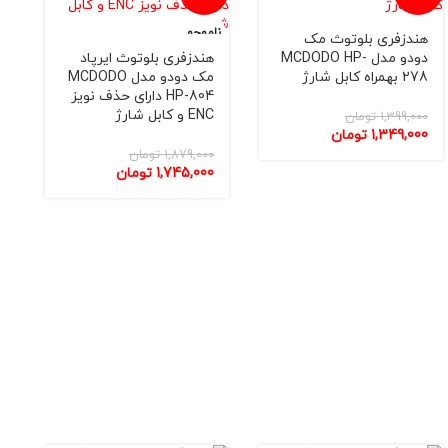
ناموجو
ناموجو
نا
هندزفری بلوتوث مک
د
د
دودو مدل MCDODO HP-
هندزفری بلوتوث ایرپاد
278 بهمراه کابل شارژ
مک دودو مدل MCDODO
HP-804 دارای حذف نویز
ENC و کابل شارژ
1,399,000
تومان
1,349,000
تومان
1,879,000
تومان
1,745,000
تومان