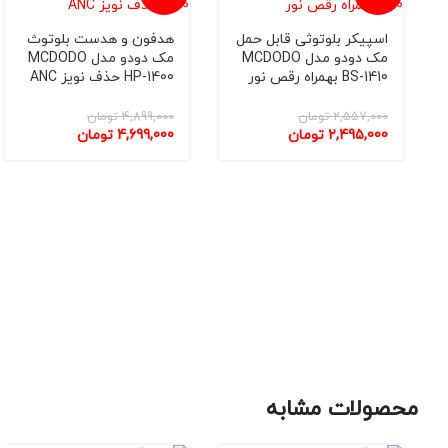
ناموجو
ناموجو
اسپیکر بلوتوثی قابل حمل
هدفون و هدست بلوتوث
د
د
مک دودو مدل MCDODO
مک دودو مدل MCDODO
BS-1410 بهمراه رقص نور
HP-1400 حذف نویز ANC
2,557,000
تومان
4,899,000
تومان
2,495,000
تومان
4,699,000
تومان
محصولات مشابه