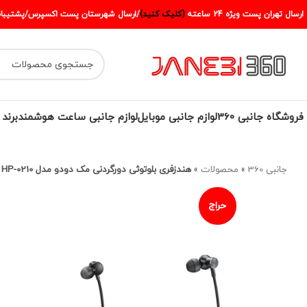
ارسال تهران پست ويژه 24 ساعته
(کليک کنيد)
/ارسال شهرستان پست اکسپرس/پشتيباني 05773204
فروشگاه جانبی 360
لوازم جانبی موبایل
لوازم جانبی ساعت هوشمند
برند
جانبی 360
»
محصولات
»
هندزفری بلوتوثی دورگردنی مک دودو مدل MCDODO HP-0210 حذف نویز ENC
حراج