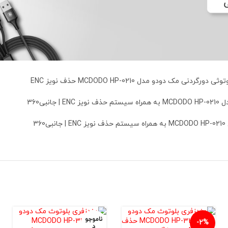
ناموجو
-2%
د