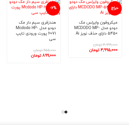
حراج
-6%
میکروفون وایرلس مک
هندزفری سيم دار مک
دودو مدل MCDODO MP-
دودو مدل Mcdodo HP-
5450 دارای حذف نویز Ai
6071 پورت ورودی تایپ
سی
4,999,000
تومان
4,995,000
تومان
955,000
تومان
899,000
تومان