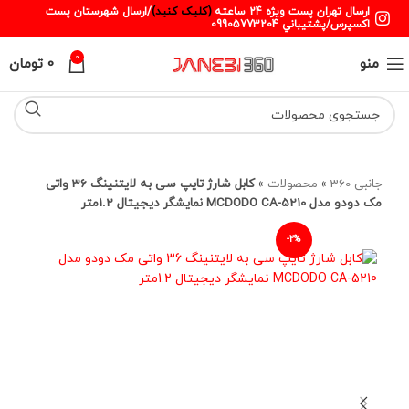
ارسال تهران پست ويژه 24 ساعته
(کليک کنيد)
/ارسال شهرستان پست
اکسپرس/پشتيباني 09905773204
0
منو
0
تومان
جانبی 360
»
محصولات
»
کابل شارژ تایپ سی به لایتنینگ 36 واتی
مک دودو مدل MCDODO CA-5210 نمایشگر دیجیتال 1.2متر
-2%