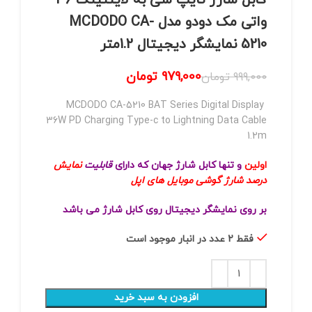
کابل شارژ تایپ سی به لایتنینگ 36
واتی مک دودو مدل MCDODO CA-
5210 نمایشگر دیجیتال 1.2متر
979,000
تومان
999,000
تومان
MCDODO CA-5210 BAT Series Digital Display
36W PD Charging Type-c to Lightning Data Cable
1.2m
اولین
و تنها کابل شارژ جهان که دارای
قابلیت
نمایش
درصد شارژ گوشی موبایل های اپل
بر روی نمایشگر دیجیتال روی کابل شارژ می باشد
فقط 2 عدد در انبار موجود است
افزودن به سبد خرید