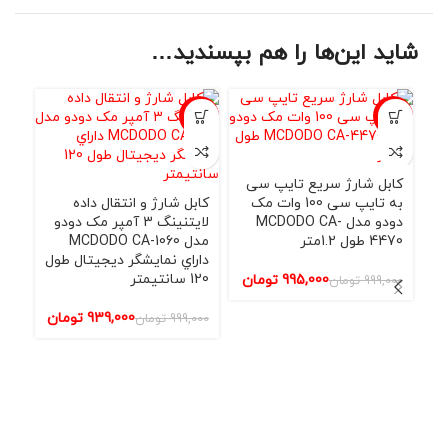
شاید این‌ها را هم بپسندید…
حراج
-6%
-2%
نامو
کابل شارژ سریع تایپ سی
به تایپ سی 100 وات مک
کابل شارژ و انتقال داده
دودو مدل MCDODO CA-
لایتنینگ 3 آمپر مک دودو
4470 طول 1.2متر
مدل MCDODO CA-1060
داراي نمایشگر دیجیتال طول
120 سانتيمتر
995,000
تومان
999,000
تومان
کاب
3
939,000
تومان
999,000
تومان
00
نمای
000
000