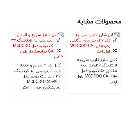
محصولات مشابه
-1%
کابل شارژ تایپ سی به
لایتنینگ 36وات بدنه
کابل شارژ سریع و انتقال
مگنتی مک دودو مدل
دیتا تایپ سی به لایتنینگ
MCDODO CA-9910 طول
36 وات مک دودو مدل
1متر
MCDODO CA-0400
نمایشگردار طول 1.2متر
کاب
دیت
40
نمای
000