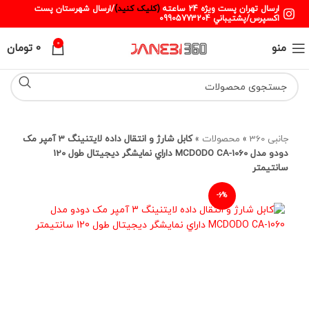
ارسال تهران پست ويژه 24 ساعته
(کليک کنيد)
/ارسال شهرستان پست
اکسپرس/پشتيباني 09905773204
0
منو
0
تومان
جانبی 360
»
محصولات
»
کابل شارژ و انتقال داده لایتنینگ 3 آمپر مک
دودو مدل MCDODO CA-1060 داراي نمایشگر دیجیتال طول 120
سانتيمتر
-6%