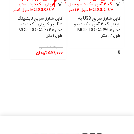
-7%
-1%
کابل شارژ سریع USB به
کابل شارژ سریع لایتنینگ
لایتنینگ 3 آمپر مک دودو
3 آمپر کارپلی مک دودو
مدل MCDODO CA-4510
مدل MCDODO CA-2030
طول 1.2متر
طول 1متر
565,000
تومان
559,000
تومان
کاب
3
1.2متر
000
000