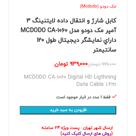
مک دودو (Mcdodo)
کابل شارژ و انتقال داده لایتنینگ 3
آمپر مک دودو مدل MCDODO CA-1060
داراي نمایشگر دیجیتال طول 120
سانتيمتر
939,000
تومان
999,000
تومان
MCDODO CA-1060 Digital HD Ligthning
Data Cable 1.2m
فقط 1 عدد در انبار موجود است
افزودن به سبد خرید
ارسال شهر تهران : پست ویژه 24 ساعته
(
روش های ارسال کلیک کنید
)