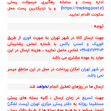
اداره پست و
سامانه رهگیری مرسولات پستی
(
https://tracking.post.ir
)
و یا نزدیکترین پست محل
سکونت اقدام نمایید.
توجه :
جهت ارسال کالا در شهر تهران به صورت
فوری
از طریق
الوپیک و اسنپ باکس
با شماره تماس پشتیبانی
09905773204
تماس حاصل نمایید ، هزینه ارسال در این
موارد به عهده مشتری می باشد.
در
شهر تهران
امکان پرداخت در محل در این مناطق میسر
نمی باشد.
ارسال ها در روزهای تعطیل انجام
نخواهد
شد.
جهت
تسریع
در زمان ارسال ، کلیه بسته های پستی
مستقیما روزانه
به
دفتر پستی مرکزی تهران (پست لشگر)
تحویل میشود و به هیچ وجه بسته ها از طریق دفاتر پستی