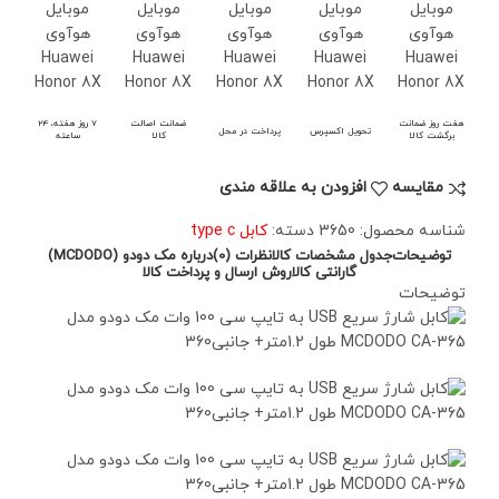
هفت روز ضمانت
ضمانت اصالت
7 روز هفته، 24
تحویل اکسپرس
پرداخت در محل
برگشت کالا
کالا
ساعته
مقايسه
افزودن به علاقه مندی
شناسه محصول:
3650
دسته:
کابل type c
توضیحات
جدول مشخصات کالا
نظرات (0)
درباره مک دودو (MCDODO)
گارانتی کالا
روش ارسال و پرداخت کالا
توضیحات