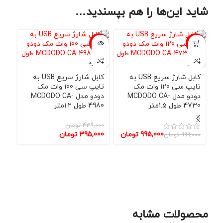
شاید این‌ها را هم بپسندید…
حراج
-10%
-11%
ناموجود
نامو
کابل شارژ سریع USB به
کابل شارژ سریع USB به
تایپ سی 120 وات مک
تایپ سی 100 وات مک
دودو مدل MCDODO CA-
دودو مدل MCDODO CA-
4730 طول 1.5متر
4980 طول 1.2متر
439,000
تومان
کاب
995,000
تومان
395,000
تومان
999,000
تومان
طول .2
000
000
محصولات مشابه