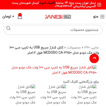
ارسال تهران پست ويژه 24 ساعته
(کليک کنيد)
/ارسال شهرستان پست
اکسپرس/پشتيباني 09905773204
0
منو
0
تومان
جانبی 360
»
محصولات
»
کابل شارژ سریع USB به تایپ سی 100
وات مک دودو مدل MCDODO CA-3650 طول 1.2متر
-2%
برای بزرگنمایی کلیک کنید