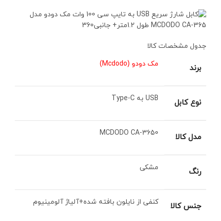
جدول مشخصات کالا
مک دودو (Mcdodo)
برند
USB به Type-C
نوع کابل
MCDODO CA-3650
مدل كالا
مشکی
رنگ
کنفی از نایلون بافته شده+آلیاژ آلومینیوم
جنس کالا