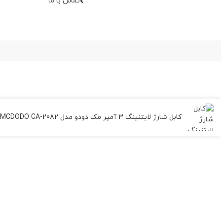
تماس با ما
کابل شارژ لایتنینگ 3 آمپر مک دودو مدل MCDODO CA-2082 طول 1.8متر