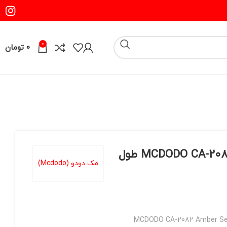
0
0
تومان
کابل شارژ لایتنینگ 3 آمپر مک دودو مدل MCDODO CA-2082 طول
مک دودو (Mcdodo)