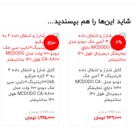
شاید این‌ها را هم بپسندید…
-6%
حراج
کابل شارژ و انتقال داده
کابل شارژ و انتقال داده 2
لایتنینگ 3 آمپر مک
به 3 کاره میکرو
دودو مدل MCDODO CA-
Usb+لایتنینگ+تایپ سی
1060 داراي نمایشگر
مک دودو 100 وات مدل
دیجیتال طول 120
MCDODO CA-8800 طول
سانتيمتر
120 سانتيمتر
999,000
تومان
1,999,000
تومان
939,000
تومان
1,995,000
تومان