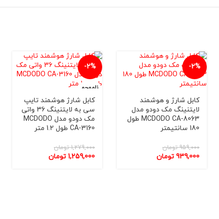
-2%
-2%
ناموجو
د
کابل شارژ و هوشمند
کابل شارژ هوشمند تایپ
لایتنینگ مک دودو مدل
سی به لایتنینگ 36 واتی
MCDODO CA-8063 طول
مک دودو مدل MCDODO
180 سانتيمتر
CA-3160 طول 1.2 متر
959,000
تومان
1,279,000
تومان
939,000
تومان
1,259,000
تومان