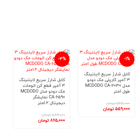
%
-3%
-1%
کابل شارژ سریع لایتنینگ
3 آمپر کارپلی مک دودو
کابل شارژ سریع لایتنینگ
مدل MCDODO CA-2030
3 آمپر قطع کن اتومات
طول 1متر
مک دودو مدل MCDODO
CA-6590 نمایشگر
دیجیتال 1.2متر
565,000
تومان
559,000
تومان
889,000
تومان
865,000
تومان