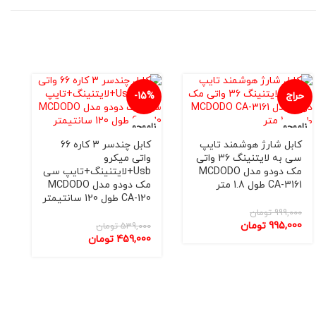
حراج
-15%
%
ناموجو
ناموجو
نا
د
د
کابل شارژ هوشمند تایپ
کابل چندسر 3 کاره 66
سی به لایتنینگ 36 واتی
واتی میکرو
مک دودو مدل MCDODO
Usb+لایتنینگ+تایپ سی
CA-3161 طول 1.8 متر
مک دودو مدل MCDODO
CA-120 طول 120 سانتيمتر
999,000
تومان
995,000
تومان
539,000
تومان
459,000
تومان