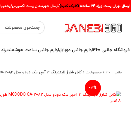
ارسال تهران پست ويژه 24 ساعته
(کليک کنيد)
/ارسال شهرستان پست اکسپرس/پشتيباني 05773204
فروشگاه جانبی 360
لوازم جانبی موبایل
لوازم جانبی ساعت هوشمند
برند
جانبی 360
»
محصولات
»
کابل شارژ لایتنینگ 3 آمپر مک دودو مدل MCDODO CA-2082 طول 1.8متر
-3%