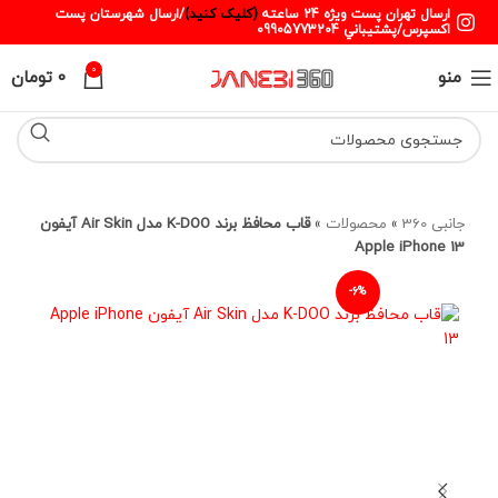
ارسال تهران پست ويژه 24 ساعته
(کليک کنيد)
/ارسال شهرستان پست
اکسپرس/پشتيباني 09905773204
0
منو
0
تومان
جانبی 360
»
محصولات
»
قاب محافظ برند K-DOO مدل Air Skin آیفون
Apple iPhone 13
-6%