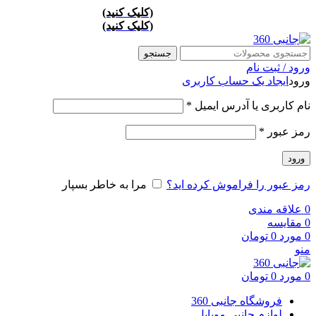
ارسال تهران پست ويژه 24 ساعته
(کليک کنيد)
/ارسال شهرستان پست اکسپر
ارسال تهران پست ويژه 24 ساعته
(کليک کنيد)
/ارسال شهرستان پست اکسپر
جستجو
ورود / ثبت نام
ورود
ایجاد یک حساب کاربری
نام کاربری یا آدرس ایمیل
*
رمز عبور
*
ورود
رمز عبور را فراموش کرده اید؟
مرا به خاطر بسپار
0
علاقه مندی
0
مقايسه
0
مورد
0
تومان
منو
0
مورد
0
تومان
فروشگاه جانبی 360
لوازم جانبی موبایل