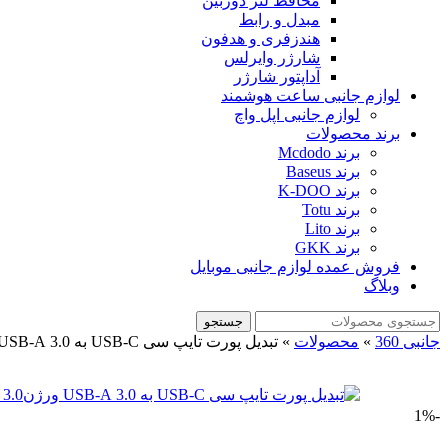
محافظ لنز دوربین
مبدل و رابط
هندزفری و هدفون
شارژر وایرلس
آداپتور شارژر
لوازم جانبی ساعت هوشمند
لوازم جانبی اپل واچ
برند محصولات
برند Mcdodo
برند Baseus
برند K-DOO
برند Totu
برند Lito
برند GKK
فروش عمده لوازم جانبی موبایل
وبلاگ
جستجو
جانبی 360
»
محصولات
»
تبدیل پورت تایپ سی USB-C به 3.0 USB-A ورژن3.0 مک دودو مدل MCDODO OT-7580
-1%