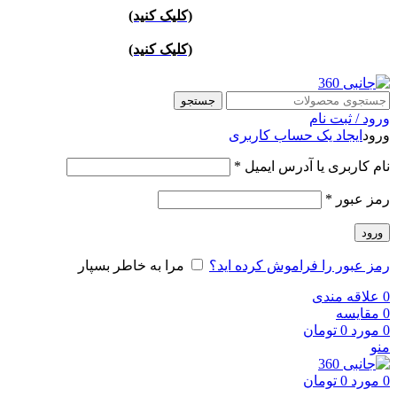
ارسال تهران پست ويژه 24 ساعته
(کليک کنيد)
/ارسال شهرستان
پست اکسپرس/پشتيباني 09905773204
ارسال تهران پست ويژه 24 ساعته
(کليک کنيد)
/ارسال شهرستان
پست اکسپرس/پشتيباني 09905773204
جستجو
ورود / ثبت نام
ورود
ایجاد یک حساب کاربری
نام کاربری یا آدرس ایمیل
*
رمز عبور
*
ورود
رمز عبور را فراموش کرده اید؟
مرا به خاطر بسپار
0
علاقه مندی
0
مقايسه
0
مورد
0
تومان
منو
0
مورد
0
تومان