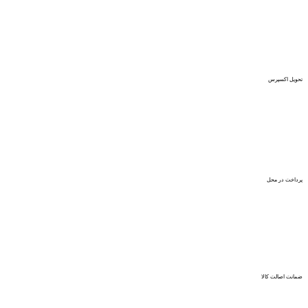
تحویل اکسپرس
پرداخت در محل
ضمانت اصالت کالا