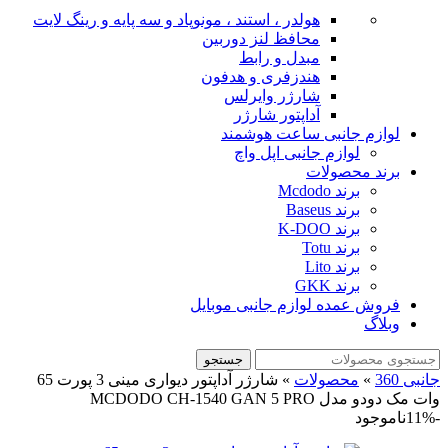
هولدر ، استند ، مونوپاد و سه پایه و رینگ لایت
محافظ لنز دوربین
مبدل و رابط
هندزفری و هدفون
شارژر وایرلس
آداپتور شارژر
لوازم جانبی ساعت هوشمند
لوازم جانبی اپل واچ
برند محصولات
برند Mcdodo
برند Baseus
برند K-DOO
برند Totu
برند Lito
برند GKK
فروش عمده لوازم جانبی موبایل
وبلاگ
جستجو
جانبی 360
»
محصولات
»
شارژر آداپتور دیواری مینی 3 پورت 65
وات مک دودو مدل MCDODO CH-1540 GAN 5 PRO
-11%
ناموجود