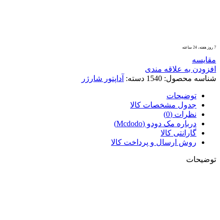
7 روز هفته، 24 ساعته
مقايسه
افزودن به علاقه مندی
شناسه محصول:
1540
دسته:
آداپتور شارژر
توضیحات
جدول مشخصات کالا
نظرات (0)
درباره مک دودو (Mcdodo)
گارانتی کالا
روش ارسال و پرداخت کالا
توضیحات