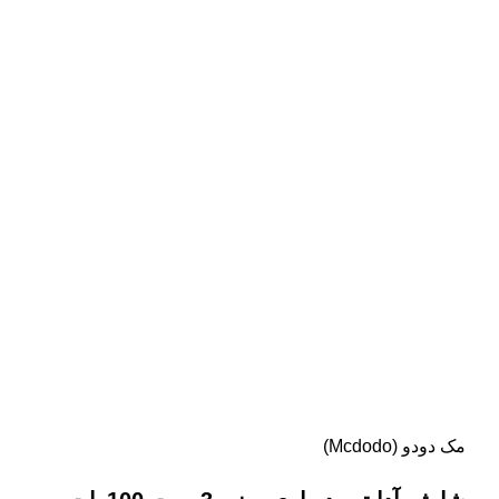
مک دودو (Mcdodo)