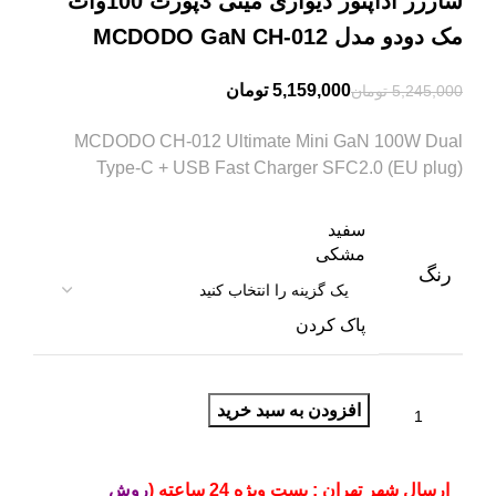
شارژر آداپتور دیواری مینی 3پورت 100وات
مک دودو مدل MCDODO GaN CH-012
5,159,000
تومان
5,245,000
تومان
MCDODO CH-012 Ultimate Mini GaN 100W Dual
Type-C + USB Fast Charger SFC2.0 (EU plug)
سفید
مشکی
رنگ
پاک کردن
افزودن به سبد خرید
ارسال شهر تهران : پست ویژه 24 ساعته (
روش