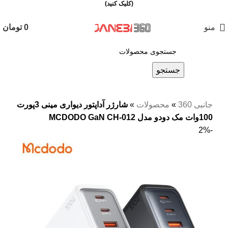
ارسال تهران پست ويژه 24 ساعته
(کليک کنيد)
/ارسال شهرستان پست اکسپرس/
پشتيباني 09905773204
منو
0
تومان
جستجو
جانبی 360
»
محصولات
»
شارژر آداپتور دیواری مینی 3پورت
100وات مک دودو مدل MCDODO GaN CH-012
-2%