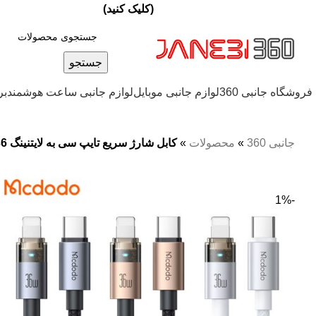
ارسال تهران پست ويژه 24 ساعته
(کليک کنيد)
/ارسال شهرستان پست اکسپرس
جستجو
فروشگاه جانبی 360
لوازم جانبی موبایل
لوازم جانبی ساعت هوشمند
بر
جانبی 360
»
محصولات
»
کابل شارژ سریع تایپ سی به لایتنینگ 36 وات کارپلی دودو مدل MCDODO CA-694 طول 1.2متر
-1%