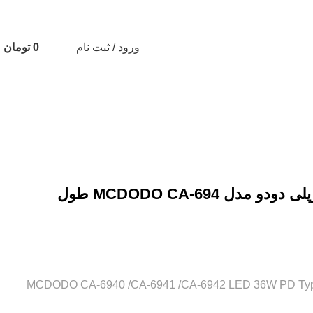
ورود / ثبت نام
0
تومان
کابل شارژ سریع تایپ سی به لایتنینگ 36 وات کارپلی دودو مدل MCDODO CA-694 طول