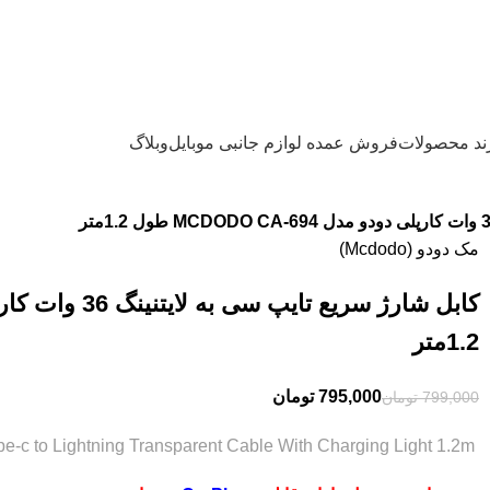
/پشتيباني 09905773204
ند محصولات
فروش عمده لوازم جانبی موبایل
وبلاگ
مک دودو (Mcdodo)
1.2متر
795,000
تومان
799,000
تومان
MCDODO CA-6940 /CA-6941 /CA-6942 LED 36W PD Type-c to Lightning Transparent Cable With Charging Light 1.2m