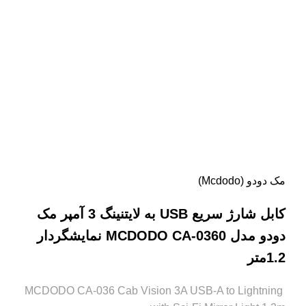
مک دودو (Mcdodo)
کابل شارژ سریع USB به لایتنینگ 3 آمپر مک
دودو مدل MCDODO CA-0360 نمایشگردار
1.2متر
MCDODO CA-036 Cab Vision 3A USB-A to Lightning