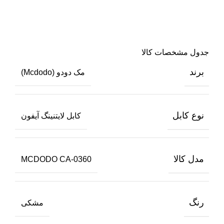
جدول مشخصات کالا
برند
مک دودو (Mcdodo)
نوع کابل
کابل لایتنینگ آیفون
مدل كالا
MCDODO CA-0360
رنگ
مشکی