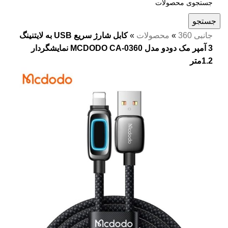
جستجو
جانبی 360
»
محصولات
»
کابل شارژ سریع USB به لایتنینگ
3 آمپر مک دودو مدل MCDODO CA-0360 نمایشگردار
1.2متر