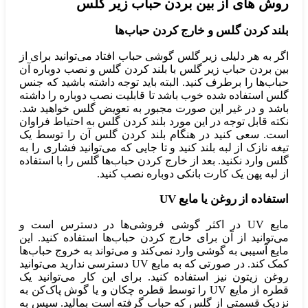
روش‌ های از بین بردن حباب زیر گلس
بلند کردن گلس و خارج کردن حباب‌ها
اگر به هر دلیلی زیر گلس گوشی حباب افتاد می‌توانید برای از
بین بردن حباب زیر گلس با بلند کردن گلس و نصب دوباره آن
حباب‌ها را برطرف کنید. البته باید توجه داشته باشید که جنس
گلس استفاده شده خوب باشد تا قابلیت نصب دوباره را داشته
باشد و در غیر این صورت مجبور به تعویض گلس خواهید شد.
نکته قابل توجه در این مورد بلند کردن گلس به احتیاط فراوان
است. سعی کنید در هنگام بلند کردن گلس آن را توسط یک
تیغه نازک از لبه بلند کنید و تا جایی که می‌توانید فشاری را به
گلس وارد نکنید. بعد از خارج کردن حباب‌ها گلس را با استفاده
از لبه پهن یک کارت بانکی دوباره نصب کنید.
استفاده از روغن یا مایع UV
مایع UV در اکثر گوشی فروشی‌ها در دسترس است و
می‌توانید از آن برای خارج کردن حباب‌ها استفاده کنید. این
مایع آسیبی به گوشی وارد نمی‌‌کند و می‌تواند به خروج حباب‌ها
کمک کند. در صورتی که به مایع UV دسترسی ندارید می‌توانید
روغن زیتون نیز استفاده کنید. برای این کار می‌توانید یک
قطره از مایع UV را توسط قطره چکان و یا گوش پاک‌کن به
نزدیک قسمتی از گلس که حباب گرفته است بمالید. سپس به