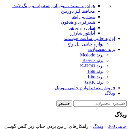
هولدر ، استند ، مونوپاد و سه پایه و رینگ لایت
محافظ لنز دوربین
مبدل و رابط
هندزفری و هدفون
شارژر وایرلس
آداپتور شارژر
لوازم جانبی ساعت هوشمند
لوازم جانبی اپل واچ
برند محصولات
برند Mcdodo
برند Baseus
برند K-DOO
برند Totu
برند Lito
برند GKK
فروش عمده لوازم جانبی موبایل
وبلاگ
جستجو
وبلاگ
جانبی 360
»
وبلاگ
»
راهکارهای از بین بردن حباب زیر گلس گوشی