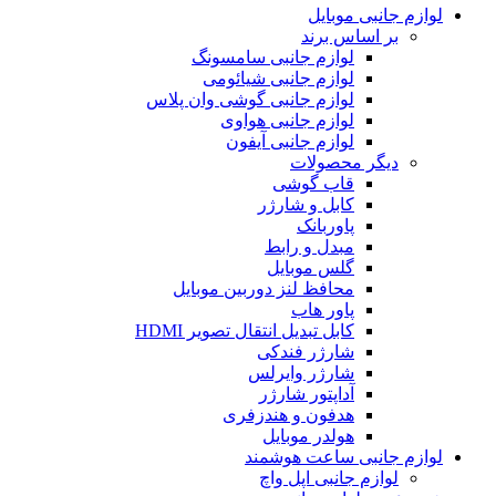
لوازم جانبی موبایل
بر اساس برند
لوازم جانبی سامسونگ
لوازم جانبی شیائومی
لوازم جانبی گوشی وان پلاس
لوازم جانبی هواوی
لوازم جانبی آیفون
دیگر محصولات
قاب گوشی
کابل و شارژر
پاوربانک
مبدل و رابط
گلس موبایل
محافظ لنز دوربین موبایل
پاور هاب
کابل تبديل انتقال تصوير HDMI
شارژر فندکی
شارژر وایرلس
آداپتور شارژر
هدفون و هندزفری
هولدر موبایل
لوازم جانبی ساعت هوشمند
لوازم جانبی اپل واچ