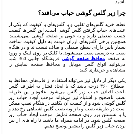
باشید.
چرا زیر گلس گوشی حباب می‌افتد؟
قطعا خرید گلس‌های تقلبی و یا گلس‌های با کیفیت کم یکی از
علت‌های حباب گرفتن گلس گوشی است. این گلس‌ها کیفیت
چسب ضعیفی دارند و به خوبی بر صفحه گوشی نمی‌نشینند.
همچنین برخی گلس‌های ارزان قیمت به دلیل کیفیت ساخت
بسیار پایین دارای سطح صیقلی و صاف نیست‌اند و در هنگام
نصب به درستی نصب نمی‌شوند. با کلیک بر روی لینک و ورود
به صفحه
محافظ صفحه گوشی
فروشگاه جانبی 360 شما
می‌توانید انواع گلس موبایل و محافظ صفحه نمایش را
مشاهده و خریداری کنید.
یکی دیگر از دلایل نیز می‌تواند استفاده از قاب‌های محافظ به
اصطلاح ۳۶۰ درجه باشد که با ایجاد فشار به اطراف گلس
باعث افتادن حباب زیر گلس می‌شود. علاوه‌بر این طریقه
نصب ناصحیح و اشتباه نیز می‌تواند موجب ایجاد حباب زیر
گلس گوشی شود و از کیفیت آن بکاهد. در هنگام نصب ممکن
است در طریقه نصب و یا زاویه نصب گلس اشتباهی رخ دهد و
یا با نشستن پرز روی صفحه نمایش موجب ایجاد حباب زیر
صفحه گلس شود. در ادامه همراه ما باشید تا راه های از بین
بردن حباب زیر گلس را بیشتر توضیح دهیم.