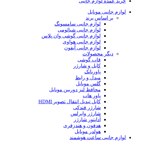
خرید عمده لوازم جانبی
لوازم جانبی موبایل
بر اساس برند
لوازم جانبی سامسونگ
لوازم جانبی شیائومی
لوازم جانبی گوشی وان پلاس
لوازم جانبی هواوی
لوازم جانبی آیفون
دیگر محصولات
قاب گوشی
کابل و شارژر
پاوربانک
مبدل و رابط
گلس موبایل
محافظ لنز دوربین موبایل
پاور هاب
کابل تبديل انتقال تصوير HDMI
شارژر فندکی
شارژر وایرلس
آداپتور شارژر
هدفون و هندزفری
هولدر موبایل
لوازم جانبی ساعت هوشمند