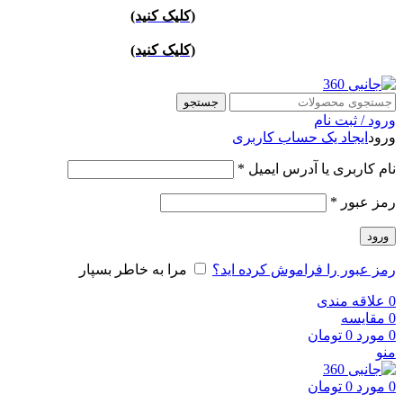
ارسال تهران پست ويژه 24 ساعته
(کليک کنيد)
/ارسال شهرستان
پست اکسپرس/پشتيباني 09905773204
ارسال تهران پست ويژه 24 ساعته
(کليک کنيد)
/ارسال شهرستان
پست اکسپرس/پشتيباني 09905773204
جستجو
ورود / ثبت نام
ورود
ایجاد یک حساب کاربری
نام کاربری یا آدرس ایمیل
*
رمز عبور
*
ورود
رمز عبور را فراموش کرده اید؟
مرا به خاطر بسپار
0
علاقه مندی
0
مقايسه
0
مورد
0
تومان
منو
0
مورد
0
تومان